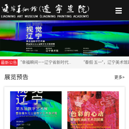
Togg
navig
“幸福瞬间——辽宁省新时代文明实践文艺志愿服务成果展”延展通知
“春假·五一”，辽宁美术馆延时开放！
最新公告
展览预告
更多>