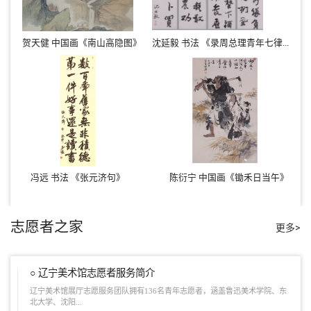
贺天健 中国画《南山高隐图》
沈延毅 书法 《录周总理青年七律...
冯远 书法 《张元济句》
陈衍宁 中国画《锄禾日当午》
志愿者之家
更多>
○ 辽宁美术馆志愿者服务简介
辽宁美术馆展厅志愿服务团队拥有136名青年志愿者，涵盖鲁迅美术学院、东
北大学、沈阳...