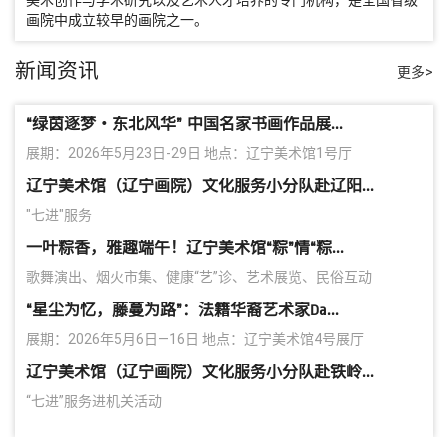
美术创作与学术研究以及艺术人才培养的专门机构，是全国省级
画院中成立较早的画院之一。
新闻资讯
更多>
“绿茵逐梦・东北风华” 中国名家书画作品展...
展期：2026年5月23日-29日 地点：辽宁美术馆1号厅
辽宁美术馆（辽宁画院）文化服务小分队赴辽阳...
"七进"服务
一叶粽香，雅趣端午！辽宁美术馆“粽”情“粽...
歌舞演出、烟火市集、健康“艺”诊、艺术展览、民俗互动
“星尘为忆，藤蔓为路”：法籍华裔艺术家Da...
展期：2026年5月6日—16日 地点：辽宁美术馆4号展厅
辽宁美术馆（辽宁画院）文化服务小分队赴铁岭...
“七进”服务进机关活动