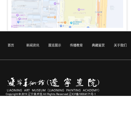
首页
新闻资讯
展览展示
传播教育
典藏鉴赏
关于我们
Copyright © 2019 辽宁美术馆 All Rights Reserved 辽ICP备18004171号-1
友情提示：辽宁美术馆目前无需预约参观。 地址：辽宁省沈阳市和平区彩塔街与龙泉路交叉
口东南方向17米 电话：024－23844181