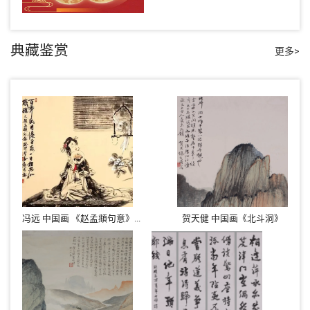
典藏鉴赏
更多>
冯远 中国画 《赵孟頫句意》...
贺天健 中国画《北斗洞》