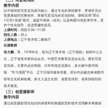
（二）写意花鸟班
教学内容
以中国传统写意花鸟画为核心，通过专业的系统教学，带领学员从
笔墨基础到完整创作，掌握写意花鸟的灵动韵味。课程采用“理论
+示范+实践”模式，涵盖中国画（花鸟）以及构图与色彩美学等，坚
持个性化指导，促进普遍性提高。
上课时间：
周四 9:30—11:00
招生人数：
25人
上课地点：
辽宁美术馆二楼南厅
任课教师
张大鹏
，男，1978年生，现为辽宁美术馆（辽宁画院）创研中心主
任，辽宁省美术家协会会员，中国艺术教育促进会会员。擅长写意
花鸟画，主要作品在韩国、日本等地交流展出，多次被中国书画
报、“学习强国”平台、辽宁日报等媒体登载，部分作品被吉林省图书
馆等文化机构收藏。多次入选文化部、省委宣传部、省美协组织的
美术展览。
（三）创意摄影班
教学内容
通过创意摄影理论知识的讲授和经典摄影赏析使学员理解并掌握创