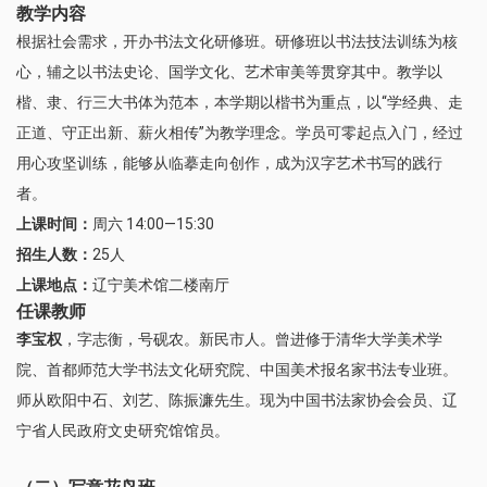
教学内容
根据社会需求，开办书法文化研修班。研修班以书法技法训练为核
心，辅之以书法史论、国学文化、艺术审美等贯穿其中。教学以
楷、隶、行三大书体为范本，本学期以楷书为重点，以“学经典、走
正道、守正出新、薪火相传”为教学理念。学员可零起点入门，经过
用心攻坚训练，能够从临摹走向创作，成为汉字艺术书写的践行
者。
上课时间：
周六 14:00—15:30
招生人数：
25人
上课地点：
辽宁美术馆二楼南厅
任课教师
李宝权
，字志衡，号砚农。新民市人。曾进修于清华大学美术学
院、首都师范大学书法文化研究院、中国美术报名家书法专业班。
师从欧阳中石、刘艺、陈振濂先生。现为中国书法家协会会员、辽
宁省人民政府文史研究馆馆员。