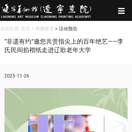
Togg
navig
当前位置:
首页
> 传播教育
> 活动预告
“非遗有约”邀您共赏指尖上的百年绝艺——李
氏民间掐褶纸走进辽歌老年大学
2025-11-26