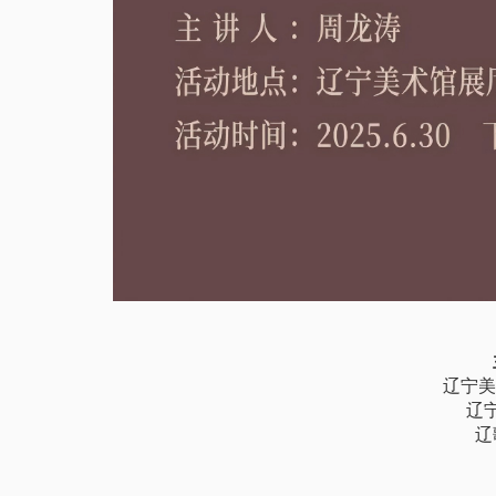
辽宁美
辽
辽