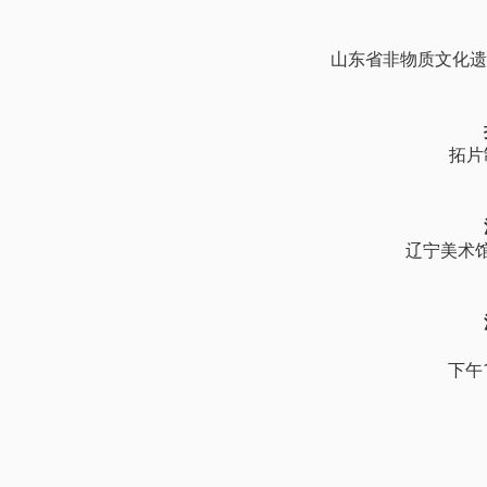
山东省非物质文化遗
拓片
辽宁美术
下午1