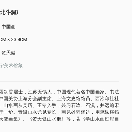
北斗洞》
中国画
CM × 33.4CM
贺天健
宁美术馆藏
叟，别署纫香居士，江苏无锡人，中国现代著名中国画家、书法
中国美协上海分会副主席、上海文史馆馆员、西泠印社社
。山水画从吴历、王翚入手，兼习石涛、石溪，并远追宋
于一炉。青绿山水尤见专长，画风雄奇阔达，用笔纵横畅
天健画集》、《贺天健山水册》等，著《学山水画过程自