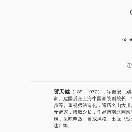
《
65.6
辽
贺天健
（1891-1977），字健
家。建国后任上海中国画院副院长、
员等。重视师法造化，遍历名山大川
元诸家，博取众长，作品熔南北画风
爽，泼辣奔放，自成风格。出版《贺
述》等。