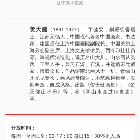
辽宁美术馆藏
贺天健
（1891-1977），字健叟，别署纫香居
士，江苏无锡人，中国现代著名中国画家、书法
家。建国后任上海中国画院副院长、中国美协上
海分会副主席、上海文史馆馆员、西泠印社社员
等。重视师法造化，遍历名山大川。山水画从吴
历、王翚入手，兼习石涛、石溪，并远追宋元诸
家，博取众长，作品熔南北画风于一炉。青绿山
水尤见专长，画风雄奇阔达，用笔纵横畅爽，泼
辣奔放，自成风格。出版《贺天健画集》、《贺
天健山水册》等，著《学山水画过程自述》
等。
开放时间：
每周一至周日9：00-17：00 每日16：30停止入场