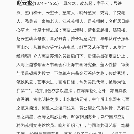
赵云壑
(1874～1955)，原名龙，改名起，字子云，号铁
汉、壑山樵子、云壑子、壑道人，晚号壑叟、秃翁、半秃老
人、秃尊者、泉梅老人。江苏苏州人。居苏州时，名所居日畊
心草堂、十泉十梅之居；寓居上海时，斋名云起楼、还读楼。
赵云壑幼承母教，喜好丹青，擅长写意花卉。早年从许子振学
画山水，从蒋先农等学花卉虫草，继而又从任预学，30岁时
经顾璐引介入寓居苏州的吴昌硕门下。后随吴昌硕定居沪上，
入海上题襟馆金石书画会和上海书画研究会。盖因性情、审美
与吴昌硕极为投契，下笔辄有缶翁金石苍茫之趣，俊雄秀润，
笔挟风云，艺事大进，画名日隆，常为吴氏代笔，被称为“缶
庐第二”。花卉用色亦参以墨法，在浑厚苍劲之外，亦自具俊
逸秀润、古艳明快之质；山水取法元清，中年后山水即有云西
之疏秀简淡、梅道人之湿润雄秀、黄公望之气质神骨，又有石
溪之渴墨、石涛之精妙新奇。60岁归居苏州，新中国成立后
聘为苏州文史馆馆员。晚年组织云社，与同道共研艺事，笔耕
不辍。1955年逝于苏州。著有《赵子云山水册》、《赵子云