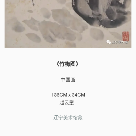
《竹梅图》
中国画
136CM x 34CM
赵云壑
辽宁美术馆藏