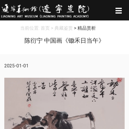
Togg
navig
当前位置:
首页
> 典藏鉴赏
> 精品赏析
陈衍宁 中国画《锄禾日当午》
2025-01-01