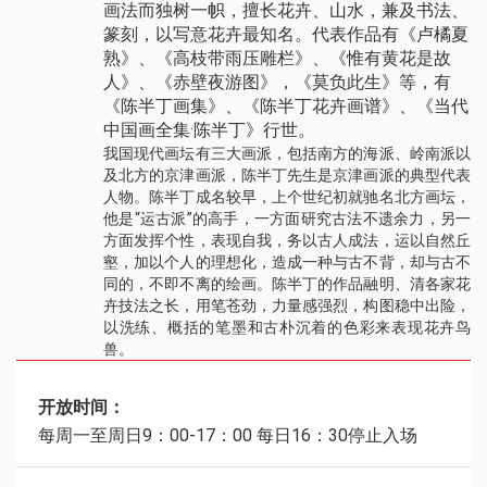
画法而独树一帜，擅长花卉、山水，兼及书法、
篆刻，以写意花卉最知名。代表作品有《卢橘夏
熟》、《高枝带雨压雕栏》、《惟有黄花是故
人》、《赤壁夜游图》，《莫负此生》等，有
《陈半丁画集》、《陈半丁花卉画谱》、《当代
中国画全集·陈半丁》行世。
我国现代画坛有三大画派，包括南方的海派、岭南派以
及北方的京津画派，陈半丁先生是京津画派的典型代表
人物。陈半丁成名较早，上个世纪初就驰名北方画坛，
他是“运古派”的高手，一方面研究古法不遗余力，另一
方面发挥个性，表现自我，务以古人成法，运以自然丘
壑，加以个人的理想化，造成一种与古不背，却与古不
同的，不即不离的绘画。陈半丁的作品融明、清各家花
卉技法之长，用笔苍劲，力量感强烈，构图稳中出险，
以洗练、概括的笔墨和古朴沉着的色彩来表现花卉鸟
兽。
开放时间：
每周一至周日9：00-17：00 每日16：30停止入场