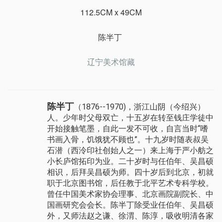
112.5CM x 49CM
陈半丁
辽宁美术馆藏
陈半丁
（1876--1970)，浙江山阴（今绍兴）
人。少年时父母双亡，十五岁在转至钱庄学徒中
开始接触笔墨，自此一发不可收，自言当时“嗜
书画入骨，饥饿犹不顾也”。十九岁时随表叔吴
石潜（西泠印社创始人之一）来上海于严小舫之
小长庐馆拓印为业。二十岁时与任伯年、吴昌硕
相识，后拜吴昌硕为师。四十岁后到北京，初就
职于北京图书馆，后任教于北平艺术专科学校。
曾任中国美术家协会理事、北京画院副院长、中
国画研究会会长。陈半丁除受业任伯年、吴昌硕
外，又师法赵之谦、徐渭、陈淳，吸收明清各家