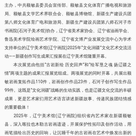
主办，中共额敏县委员会宣传部、额敏县文化体育广播电视和旅游
局、额敏县文学艺术界联合会、额敏县博物馆、新疆生产建设兵团
第八师文化体育广电和旅游局、新疆生产建设兵团第八师石河子市
书画院(石河子美术馆)协办，辽宁省美术家协会、辽宁省油画学会、
鲁迅美术学院绘画艺术学院、辽宁省文博产业发展交流中心为学术
支持单位的辽宁美术馆(辽宁画院)2025年“文化润疆”文化艺术交流活
动——新疆创作写生成果汇报展在辽宁美术馆隆重开幕。
本次展览由包括“古岩新绘 历史回声”和“绘军垦之魂 扬辽疆之
情”两项主题的成果汇报展览组成。两项展览的同时开幕，共展出额
敏岩画复拓作品110件，岩画创作作品23件，石河子创作写生作品
99件。这既是“文化润疆”战略的生动实践，也是辽疆文化交流的丰硕
成果，更是艺术家们用艺术语言讲述新疆故事、传递民族团结情感
的重要载体！
2025年，辽宁美术馆(辽宁画院)组织省内艺术家在新疆额敏
县，深入喀拉也木勒古岩画遗迹，开展保护性拓印及创作活动，用
画笔描绘出历史的回响，让沉睡千年的古岩画在艺术中焕发出新的