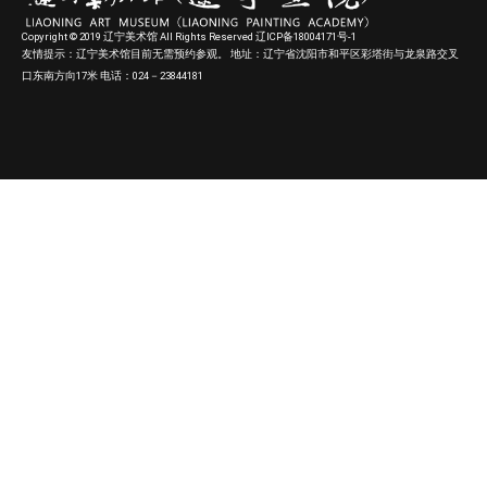
Copyright © 2019 辽宁美术馆 All Rights Reserved 辽ICP备18004171号-1
友情提示：辽宁美术馆目前无需预约参观。 地址：辽宁省沈阳市和平区彩塔街与龙泉路交叉
口东南方向17米 电话：024－23844181