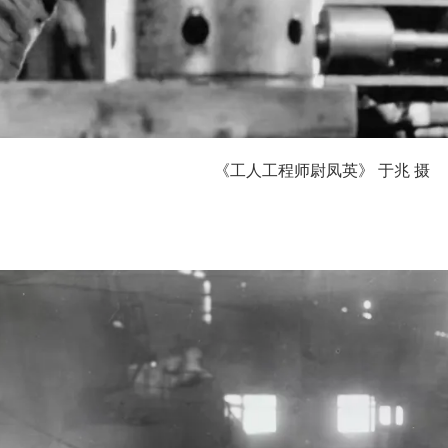
《工人工程师尉凤英》 于兆 摄