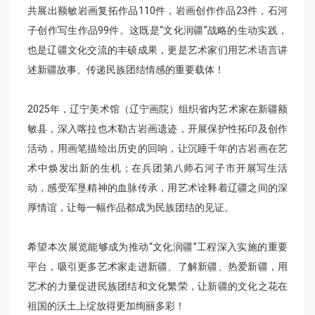
共展出额敏岩画复拓作品110件，岩画创作作品23件，石河
子创作写生作品99件。这既是“文化润疆”战略的生动实践，
也是辽疆文化交流的丰硕成果，更是艺术家们用艺术语言讲
述新疆故事、传递民族团结情感的重要载体！
2025年，辽宁美术馆（辽宁画院）组织省内艺术家在新疆额
敏县，深入喀拉也木勒古岩画遗迹，开展保护性拓印及创作
活动，用画笔描绘出历史的回响，让沉睡千年的古岩画在艺
术中焕发出新的生机；在兵团第八师石河子市开展写生活
动，感受军垦精神的血脉传承，用艺术诠释着辽疆之间的深
厚情谊，让每一幅作品都成为民族团结的见证。
希望本次展览能够成为推动“文化润疆”工程深入实施的重要
平台，吸引更多艺术家走进新疆、了解新疆、热爱新疆，用
艺术的力量促进民族团结和文化繁荣，让新疆的文化之花在
祖国的沃土上绽放得更加绚丽多彩！