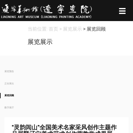
Togg
navig
当前位置:
首页
> 展览展示
> 展览回顾
展览展示
展览预告
正在展出
展览回顾
数字展厅
“灵韵闾山”全国美术名家采风创作主题作